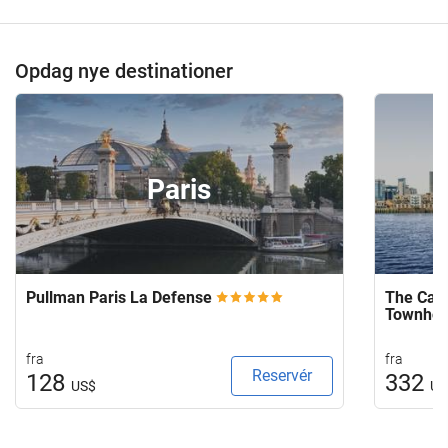
Opdag nye destinationer
Paris
Pullman Paris La Defense
The Capi
Townho
fra
fra
Reservér
128
332
US$
US