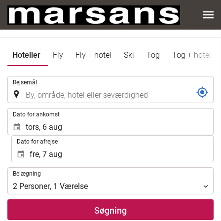
Hoteller
Fly
Fly + hotel
Ski
Tog
Tog + hotel
.
Rejsemål
.
Dato for ankomst
Dato for afrejse
Belægning
Belægning
2
Personer
,
1
Værelse
Søgning