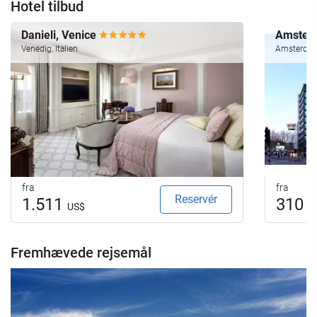
Hotel tilbud
Danieli, Venice
Amsterd
Venedig, Italien
Amsterdam
fra
fra
Reservér
1.511
310
US$
U
Fremhævede rejsemål