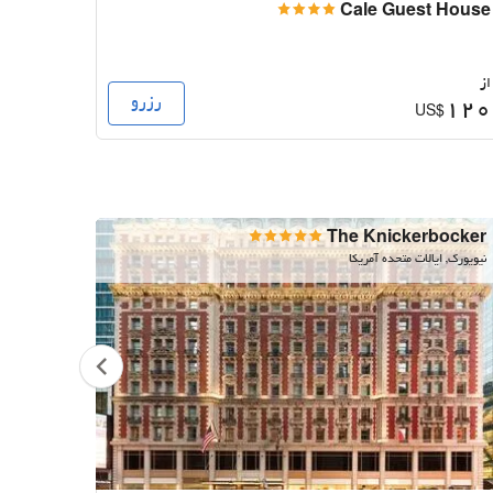
 Dublin
Cale Guest House
از
از
رزرو
132
120
$
US$
 Vegas
The Knickerbocker
نیویورک, ایالات متحده آمریکا
لاس وگاس,