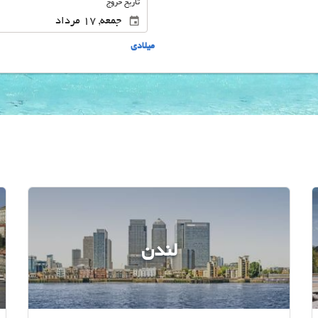
تاریخ خروج
ميلادى
لندن