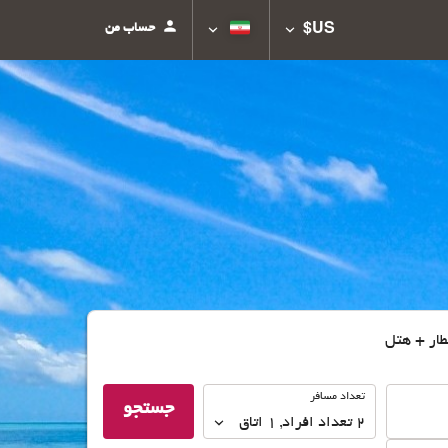
حساب من
US$
طار + هتل
تعداد
تعداد مسافر
جستجو
مسافر
2
تعداد افراد 
,
1
اتاق