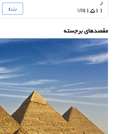
از
رزرو
1,511
US$
مقصدهای برجسته