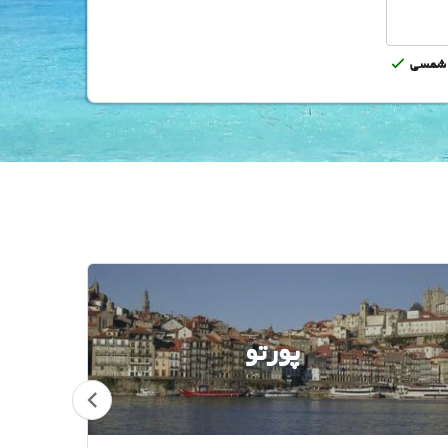
شمسى
پورتو