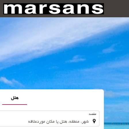
هتل
.
مقصد