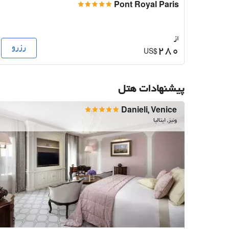
Pont Royal Paris
از
رزرو
280
US$
پیشنهادات هتل
Danieli, Venice
ونیز, ایتالیا