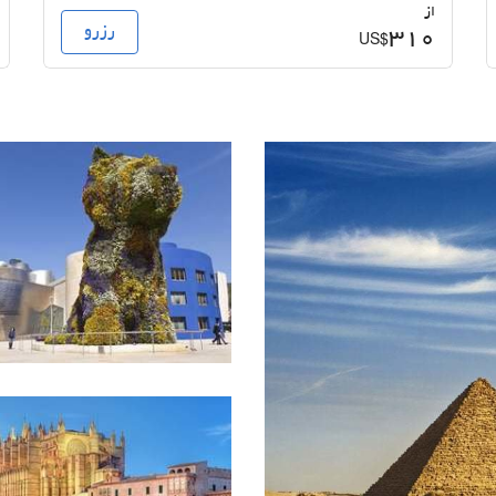
از
رزرو
310
US$