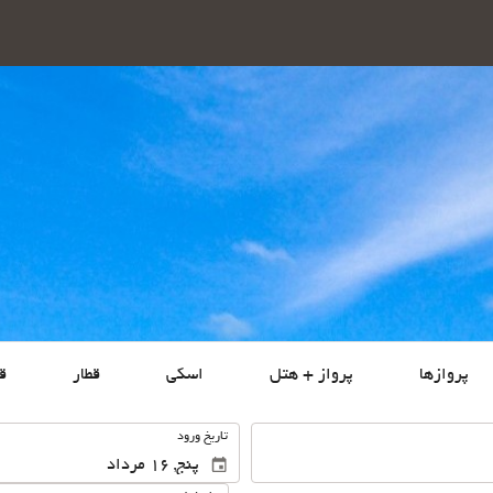
پروازها
پرواز + هتل
اسکی
قطار
ق
.
تاریخ ورود