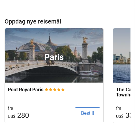
Oppdag nye reisemål
Paris
Pont Royal Paris
The Capi
Townho
fra
fra
Bestill
280
33
US$
US$