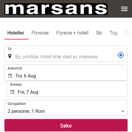
Hoteller
Flyreiser
Flyreise + hotell
Ski
Tog
Tog
.
Til
.
Ankomst
Avreise
Occupation
Occupation
2
personer
,
1
Rom
Søke