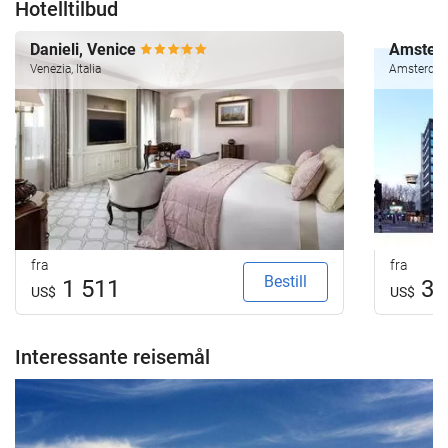
Hotelltilbud
Danieli, Venice
Amsterd
Venezia, Italia
Amsterdam
fra
fra
Bestill
1 511
31
US$
US$
Interessante reisemål